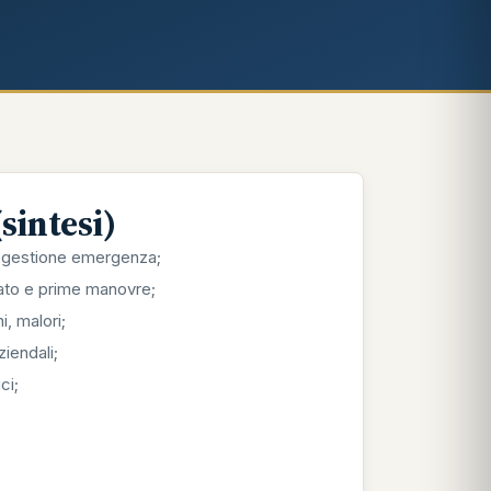
intesi)
e gestione emergenza;
nato e prime manovre;
i, malori;
iendali;
ci;