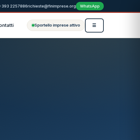
 393 2257886
richieste@finimprese.org
WhatsApp
ontatti
☰
Sportello imprese attivo