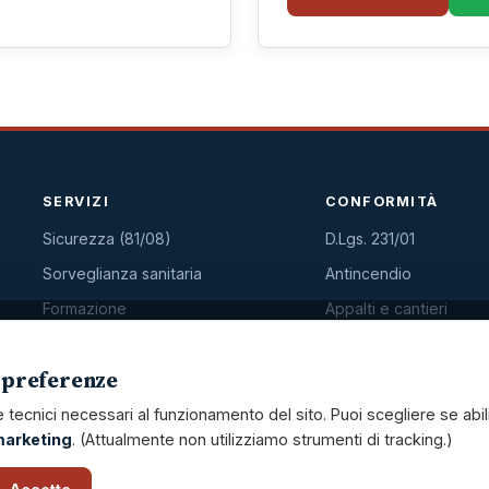
SERVIZI
CONFORMITÀ
Sicurezza (81/08)
D.Lgs. 231/01
Sorveglianza sanitaria
Antincendio
Formazione
Appalti e cantieri
Privacy GDPR
Cantieri (POS/PSC)
e preferenze
HACCP
Gestione scadenze
tecnici necessari al funzionamento del sito. Puoi scegliere se abil
arketing
. (Attualmente non utilizziamo strumenti di tracking.)