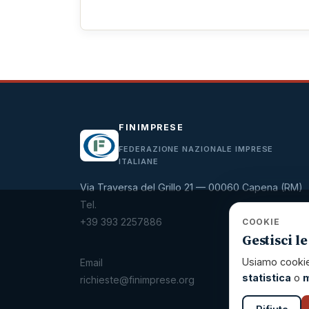
FINIMPRESE
FEDERAZIONE NAZIONALE IMPRESE
ITALIANE
Via Traversa del Grillo 21 — 00060 Capena (RM)
Tel.
+39 393 2257886
COOKIE
Gestisci l
Usiamo cookie 
Email
statistica
o
m
richieste@finimprese.org