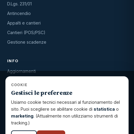
D.Lgs. 231/01
Antincendio
Appalti e cantieri
Cantieri (POS/PSC)
Gestione scadenze
INFO
Aggiornamenti
Contatti
COOKIE
Accreditamenti
Gestisci le preferenze
Privacy Policy
Usiamo cookie tecnici necessari al funzionamento del
sito. Puoi scegliere se abilitare cookie di
statistica
o
Cookie Policy
marketing
. (Attualmente non utilizziamo strumenti di
Gestisci cookie
tracking.)